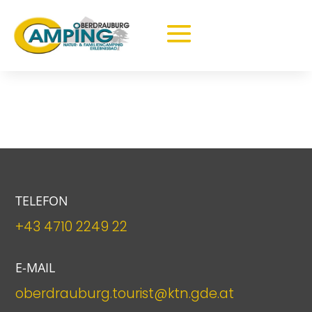
TELEFON
+43 4710 2249 22
E-MAIL
oberdrauburg.tourist@ktn.gde.at