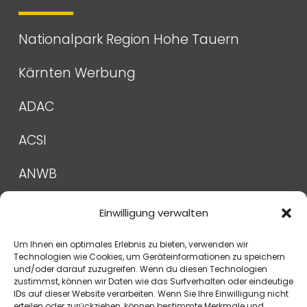
Nationalpark Region Hohe Tauern
Kärnten Werbung
ADAC
ACSI
ANWB
Campingnavigator
Einwilligung verwalten
Pincamp
Um Ihnen ein optimales Erlebnis zu bieten, verwenden wir
Technologien wie Cookies, um Geräteinformationen zu speichern
und/oder darauf zuzugreifen. Wenn du diesen Technologien
zustimmst, können wir Daten wie das Surfverhalten oder eindeutige
IDs auf dieser Website verarbeiten. Wenn Sie Ihre Einwilligung nicht
erteilen oder zurückziehen, können bestimmte Merkmale und