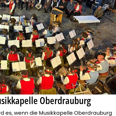
sikkapelle Oberdrauburg
d es, wenn die
Musikkapelle Oberdrauburg