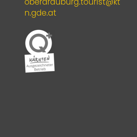
oberdrauburg.tourist@kt
n.gde.at