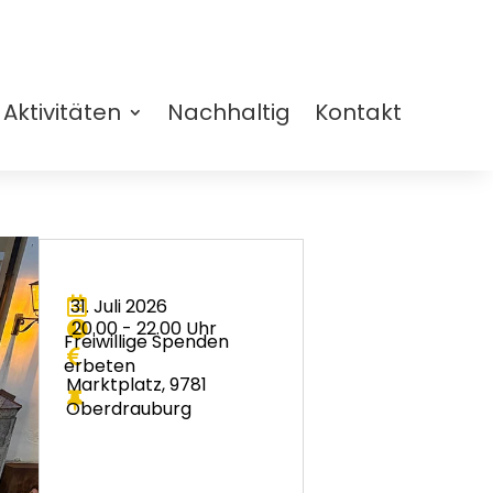
Aktivitäten
Nachhaltig
Kontakt

31. Juli 2026
20.00 - 22.00 Uhr

Freiwillige Spenden

erbeten
Marktplatz, 9781

Oberdrauburg